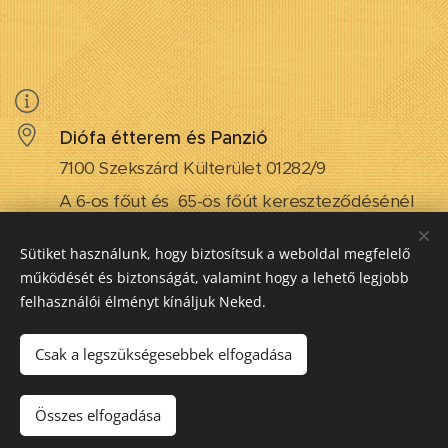
Diófa étterem és Panzió
7100 Szekszárd Külterület 01282/9
A 6-os főut és 65-ös főút kereszteződésénél
/Siófoki elágazó/
Sütiket használunk, hogy biztosítsuk a weboldal megfelelő
Gps : 46.375999 , 18.677343
működését és biztonságát, valamint hogy a lehető legjobb
felhasználói élményt kínáljuk Neked.
+36-20-267-1567
Hétfő - Vasárnap:
10:00 - 21:00
Csak a legszükségesebbek elfogadása
A konyha az étterem zárása elött 15 perccel
zár.
Összes elfogadása